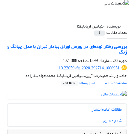
نویسنده =
بنیامین آریانایکتا
تعداد مقالات:
1
بررسی رفتار توده‌ای در بورس اوراق بهادار تهران با مدل چیانگ و
ژنگ
دوره 22، شماره 3، 1399، صفحه
388-407
10.22059/frj.2020.292714.1006951
حامد وارث، حمیدرضا آرین، بنیامین آریانایکتا، محمدجواد بناءزاده
مشاهده مقاله
اصل مقاله
280.87 K
مقالات آماده انتشار
شماره جاری
شماره‌های پیشین نشریه