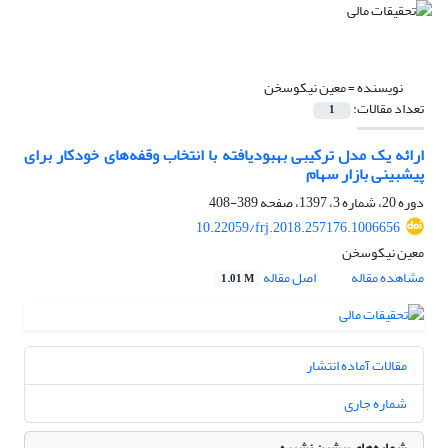
نویسنده =
معین نیکوسخن
تعداد مقالات:
1
ارائه یک مدل ترکیبی بهبود‌یافته با انتخاب وقفه‌های خودکار برای
پیش‎بینی بازار سهام
دوره 20، شماره 3، 1397، صفحه
389-408
10.22059/frj.2018.257176.1006656
معین نیکوسخن
مشاهده مقاله
اصل مقاله
1.01 M
مقالات آماده انتشار
شماره جاری
شماره‌های پیشین نشریه