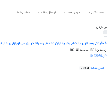
 نویسندگان
داوری همتا
ارسال مقاله
تماس با ما
ر عارفی
هام بر بازدهی خریداران عمده‎ی سهام در بورس اوراق بهادار تهران
81-102
10.22059/jf
اصل مقاله
2.19 M