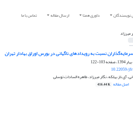
 نویسندگان
داوری همتا
ارسال مقاله
تماس با ما
ر میرزاد
مایه‌گذاران نسبت به رویدادهای ناگهانی در بورس اوراق بهادار تهران
103-122
10.22059/jf
، آی ناز بهلکه، نگار میرزاد، طاهره السادات توسلی
اصل مقاله
416.44 K