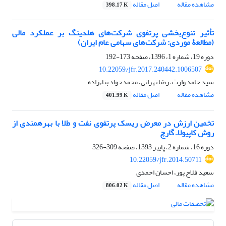
مشاهده مقاله
اصل مقاله
398.17 K
تأثیر تنوع‌بخشی پرتفوی شرکت‌های هلدینگ بر عملکرد مالی
(مطالعۀ موردی: شرکت‌های سهامی عام ایران)
دوره 19، شماره 1، 1396، صفحه
173-192
10.22059/jfr.2017.240442.1006507
سید حامد وارث، رضا تهرانی، محمدجواد بناءزاده
مشاهده مقاله
اصل مقاله
401.99 K
تخمین ارزش در معرض ریسک پرتفوی نفت و طلا با بهره‎مندی از
روش کاپیولا‌ـ گارچ
دوره 16، شماره 2، پاییز 1393، صفحه
309-326
10.22059/jfr.2014.50711
سعید فلاح پور، احسان احمدی
مشاهده مقاله
اصل مقاله
806.02 K