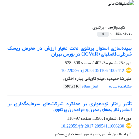
کلیدواژه‌ها =
پرتفوی
تعداد مقالات:
4
بهینه‌سازی استوار پرتفوی تحت معیار ارزش در معرض ریسک
شرطی ـ فاصله‎ای (ICVaR) در بورس تهران
دوره 25، شماره 3، 1402، صفحه
508-528
10.22059/frj.2023.351106.1007412
علیرضا حمیدیه، میثم کاویانی، بهاره اخگری
مشاهده مقاله
اصل مقاله
597.93 K
تأثیر رفتار توده‎واری بر عملکرد شرکت‌های سرمایه‌گذاری بر
اساس نظریه‌های مدرن و فرامدرن پرتفوی
دوره 19، شماره 1، 1396، صفحه
97-118
10.22059/jfr.2017.209541.1006230
شهاب الدین شمس، امیرتیمور اسفندیاری مقدم