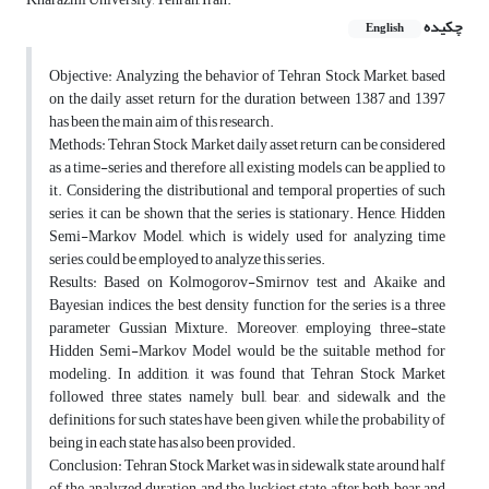
چکیده
English
Objective: Analyzing the behavior of Tehran Stock Market, based
on the daily asset return for the duration between 1387 and 1397
has been the main aim of this research.
Methods: Tehran Stock Market daily asset return can be considered
as a time-series and therefore all existing models can be applied to
it. Considering the distributional and temporal properties of such
series, it can be shown that the series is stationary. Hence, Hidden
Semi-Markov Model, which is widely used for analyzing time
series, could be employed to analyze this series.
Results: Based on Kolmogorov-Smirnov test and Akaike and
Bayesian indices, the best density function for the series is a three
parameter Gussian Mixture. Moreover, employing three-state
Hidden Semi-Markov Model would be the suitable method for
modeling. In addition, it was found that Tehran Stock Market
followed three states namely bull, bear, and sidewalk and the
definitions for such states have been given, while the probability of
being in each state has also been provided.
Conclusion: Tehran Stock Market was in sidewalk state around half
of the analyzed duration and the luckiest state after both bear and