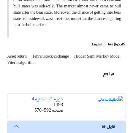
bull states was sidewalk. The market almost never came to bull
state after the bear state. Moreover, the chance of getting into bear
state from sidewalk was three times more than the chance of getting
into the bull market.
کلیدواژه‌ها
English
Asset return
Tehran stock exchange
Hidden Semi Markov Model
Viterbi algorithm
مراجع
دوره 21، شماره 4
1398
صفحه
570-592
فایل ها