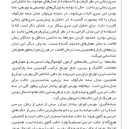
سری زمانی در نظر گرفت و با استفاده از مدل‌های موجود، به تحلیل این
سری زمانی پرداخت. حال با توجه به ویژگی‌های توصیفی و توزیعی، مانا
بودن این سری اثبات می‌شود، در نتیجه می‌توان مدل نیمه مارکوف
پنهان را که به‎صورت گسترده در تحلیل و پیش‌بینی سری‌های زمانی
کاربرد دارد، برای تحلیل این سری به‎کار برد. شایان ذکر است که با
استفاده از این مدل، الزامی به در نظر گرفتن پیش‌فرض‌هایی مانند دو
رژیمی بودن، محدود کردن دوره‌ها به داشتن حداقل و حداکثر زمان
اقامت یا سایر معیارهای محدود کننده نیست. به بیان دیگر، این مدل
رژیم‌های بازار و همچنین مدت زمان اقامت در هر رژیم را به‌طور هم‌زمان
شناسایی می‌کند.
یافته‌ها: بر اساس یافته‌های آزمون کولموگروف اسمیرنف و معیارهای
اطلاعات آکائیک و بیزین، تابع توزیع ترکیب گوسینی سه پارامتری،
مناسب‌ترین توزیع برای بررسی روند بازدهی شاخص کل بورس تهران و
همچنین مدل نیمه مارکوف سه رژیمی، مناسب‌ترین حالت برای
مدل‌سازی است. به‎علاوه، بورس اوراق بهادار تهران به‎طور کلی در سه
حالت خرسی، گاوی و میانه قرار دارد و تعریف این حالت‌ها و احتمال بودن
در هر یک از این حالت‌ها را می‌توان بیان کرد.
نتیجه‌گیری: بورس اوراق بهادار تهران، بیش از نیمی از زمان بررسی
شده را در حالت میانه به سر برده و محتمل‌ترین حالت پس از حالت‌های
خرسی و گاوی ورود به حالت میانه و استمرار این حالت است و کمابیش
هیچ‌گاه از حالت خرسی مستقیماً وارد حالت گاوی نشده است. همچنین
احتمال ورود از حالت میانه به حالت خرسی تقریباً سه برابر احتمال ورود