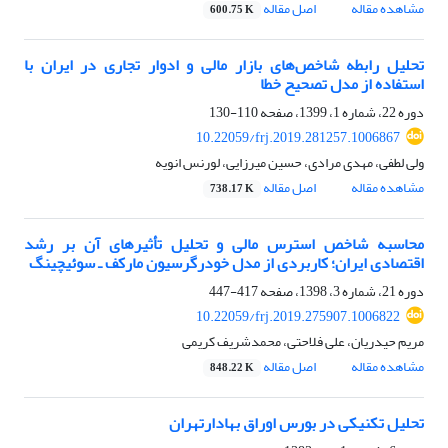
مشاهده مقاله
اصل مقاله
600.75 K
تحلیل رابطه شاخص‌های بازار مالی و ادوار تجاری در ایران با
استفاده از مدل تصحیح خطا
دوره 22، شماره 1، 1399، صفحه
110-130
10.22059/frj.2019.281257.1006867
ولی لطفی، مهدی مرادی، حسین میرزایی، لورنس انویه
مشاهده مقاله
اصل مقاله
738.17 K
محاسبه شاخص استرس مالی و تحلیل تأثیرهای آن بر رشد
اقتصادی ایران؛ کاربردی از مدل خودرگرسیون مارکف ـ سوئیچینگ
دوره 21، شماره 3، 1398، صفحه
417-447
10.22059/frj.2019.275907.1006822
مریم حیدریان، علی فلاحتی، محمدشریف کریمی
مشاهده مقاله
اصل مقاله
848.22 K
تحلیل تکنیکی در بورس اوراق بهادارتهران