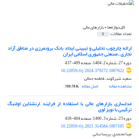
کلیدواژه‌ها =
بازارهای مالی
تعداد مقالات:
5
ارائه چارچوب تحلیلی و تبیینی ایجاد بانک برون‏مرزی در مناطق آزاد
تجاری ـ صنعتی جمهوری اسلامی ایران
دوره 27، شماره 2، 1404، صفحه
409-437
10.22059/frj.2024.379272.1007622
سعید شیرکوند، فاطمه جمالی
مشاهده مقاله
اصل مقاله
709.78 K
مدل‎سازی بازارهای مالی با استفاده از فرایند ارنشتاین اولنبگ
ترکیبی با نویز لوی
دوره 23، شماره 3، 1400، صفحه
404-418
10.22059/frj.2021.314584.1007105
مینا محمدی، پریسا نباتی