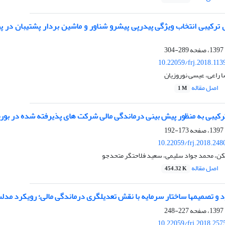
289-304
10.22059/frj.2018.11
ا راعی، عیسی نوروزیان
اصل مقاله
1 M
رکیبی به منظور پیش بینی درماندگی مالی شرکت های پذیرفته شده در بورس
173-192
10.22059/frj.2018.248
، محمد جواد سلیمی، سعید فلاحتگر متحدجو
اصل مقاله
454.32 K
 و تصمیم‏ها ساختار سرمایه با نقش تعدیلگری درماندگی مالی؛ رویکرد مدل
227-248
10.22059/frj.2018.257