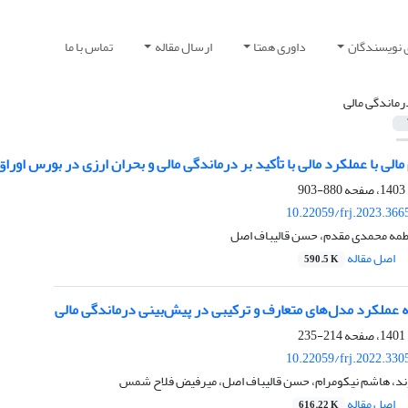
 نویسندگان
داوری همتا
ارسال مقاله
تماس با ما
رماندگی مالی
مالی با عملکرد مالی با تأکید بر درماندگی مالی و بحران ارزی در بورس اوراق
880-903
10.22059/frj.2023.366
اطمه محمدی مقدم، حسن قالیباف اصل
اصل مقاله
590.5 K
 عملکرد مدل‌های متعارف و ترکیبی در پیش‌بینی درماندگی مالی
214-235
10.22059/frj.2022.330
د، هاشم نیکومرام، حسن قالیباف اصل، میرفیض فلاح شمس
اصل مقاله
616.22 K