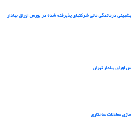
استفاده از روش ترکیبی انتخاب ویژگی پی‎درپی پیشرو شناور و ماشین بردار پشتیبان در پیش‎بینی درماندگی مالی شرکت‎های پذیرفته شده در بورس اوراق بهادار
 اوراق بهادار تهران
سازی معادلات ساختاری