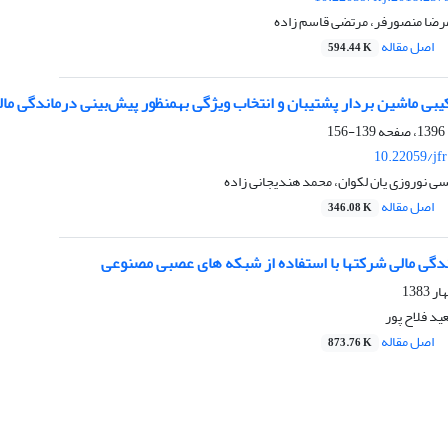
رضا منصورفر، مرتضی قاسم زاده
اصل مقاله
594.44 K
بان و انتخاب ویژگی به‎منظور پیش‌بینی درماندگی مالی شرکت‎های پذیرفته شده در بورس اوراق بهادار تهران
139-156
10.22059/jf
سی نوروزی یان لکوان، محمد هندیجانی زاده
اصل مقاله
346.08 K
دگی مالی شرکتها با استفاده از شبکه های عصبی مصنوعی
ید فلاح پور
اصل مقاله
873.76 K