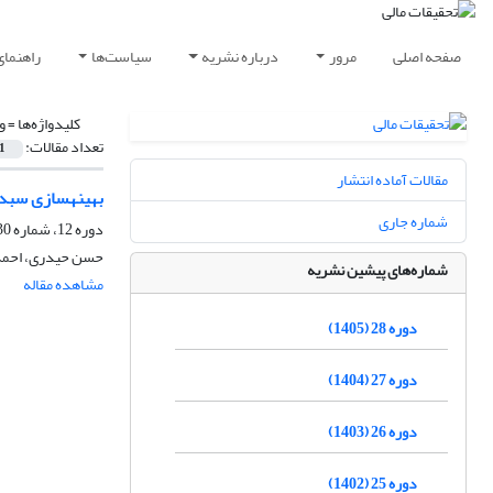
صفحه اصلی
مرور
درباره نشریه
سیاست‌ها
راهنمای
کلیدواژه‌ها =
وز
تعداد مقالات:
1
مقالات آماده انتشار
بهینه‎سازی سبد سرمایه گذاری سهام بر اساس مدل‎های چند متغیره GARCH : شواهدی از بورس اوراق بهادار تهران
شماره جاری
دوره 12، شماره 30، بهمن 1389، صفحه
حسن حیدری، احمد 
شماره‌های پیشین نشریه
مشاهده مقاله
دوره 28 (1405)
دوره 27 (1404)
دوره 26 (1403)
دوره 25 (1402)