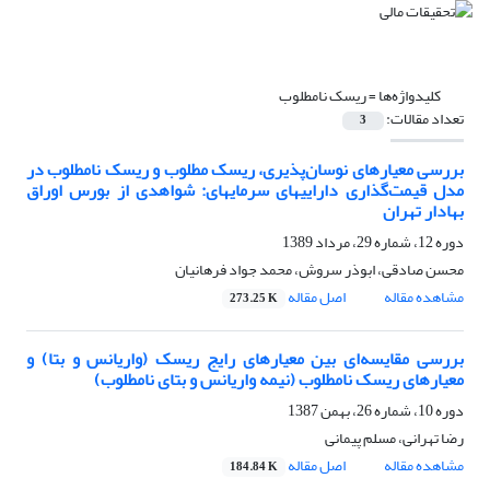
کلیدواژه‌ها =
ریسک نامطلوب
تعداد مقالات:
3
بررسی معیارهای نوسان‌پذیری، ریسک مطلوب و ریسک نامطلوب در
مدل قیمت‌گذاری دارایی‎های سرمایه‎ای: شواهدی از بورس اوراق
بهادار تهران
دوره 12، شماره 29، مرداد 1389
محسن صادقی، ابوذر سروش، محمد جواد فرهانیان
مشاهده مقاله
اصل مقاله
273.25 K
بررسی مقایسه‌ای بین معیارهای رایج ریسک (واریانس و بتا) و
معیارهای ریسک نامطلوب (نیمه واریانس و بتای نامطلوب)
دوره 10، شماره 26، بهمن 1387
رضا تهرانی، مسلم پیمانی
مشاهده مقاله
اصل مقاله
184.84 K