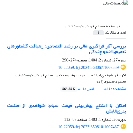
نویسنده =
صالح قویدل دوستکوئی
تعداد مقالات:
2
بررسی آثار فراگیری مالی بر رشد اقتصادی: رهیافت گشتاورهای
تعمیم‌یافته و چندکی
دوره 27، شماره 2، 1404، صفحه
274-296
10.22059/frj.2024.368067.1007539
اکرم قریشوندی ایراک، مسعود صوفی مجیدپور، صالح قویدل دوستکوئی،
محمود محمود زاده
مشاهده مقاله
اصل مقاله
563.55 K
امکان یا امتناع پیش‌بینی قیمت سهام: شواهدی از صنعت
پتروپالایش
دوره 26، شماره 1، 1403، صفحه
87-112
10.22059/frj.2023.359810.1007467