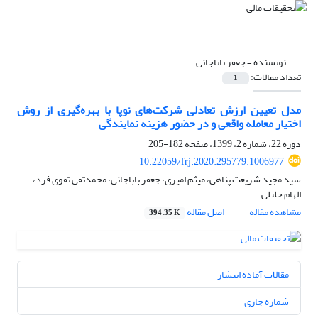
نویسنده =
جعفر باباجانی
تعداد مقالات:
1
مدل تعیین ارزش تعادلی شرکت‌های نوپا با بهره‌گیری از روش
اختیار معامله واقعی و در حضور هزینه نمایندگی
دوره 22، شماره 2، 1399، صفحه
182-205
10.22059/frj.2020.295779.1006977
سید مجید شریعت پناهی، میثم امیری، جعفر باباجانی، محمدتقی تقوی فرد،
الهام خلیلی
مشاهده مقاله
اصل مقاله
394.35 K
مقالات آماده انتشار
شماره جاری