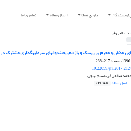
 نویسندگان
داوری همتا
ارسال مقاله
تماس با ما
د صالحی فر
217-238
10.22059/jfr.2017.212
حمد صالحی فر، مسلم نیلچی
اصل مقاله
719.34 K