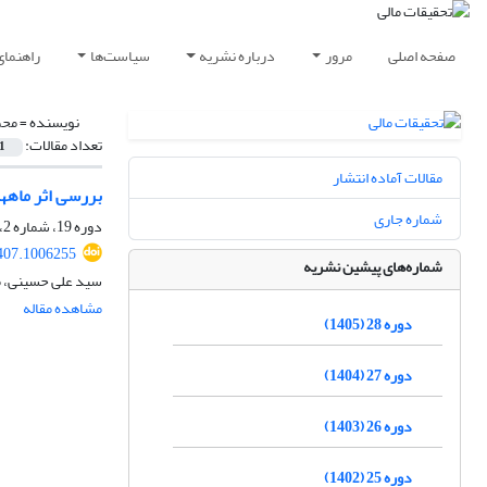
صفحه اصلی
مرور
درباره نشریه
سیاست‌ها
راهنمای
نویسنده =
محم
تعداد مقالات:
1
مقالات آماده انتشار
بررسی اثر ماه‎های رمضان و محرم بر ریسک ‌و بازدهی صندوق‎های سرمایه‎گذاری مشترک در بازار سرمایۀ ایران
شماره جاری
دوره 19، شماره 2، 1396، صفحه
407.1006255
شماره‌های پیشین نشریه
سید علی حسینی، م
مشاهده مقاله
دوره 28 (1405)
دوره 27 (1404)
دوره 26 (1403)
دوره 25 (1402)