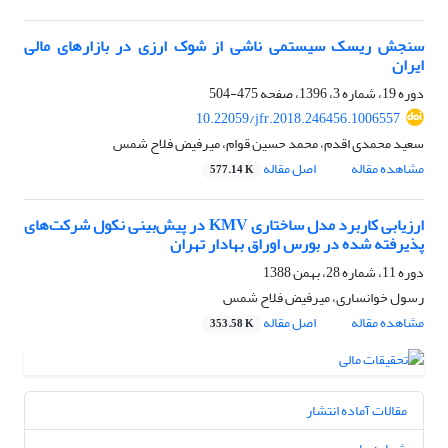
سنجش ریسک سیستمی ناشی از شوک ارزی در بازارهای مالی
ایران
دوره 19، شماره 3، 1396، صفحه
475-504
10.22059/jfr.2018.246456.1006557
سعید محمدی اقدم، محمد حسین قوام، میرفیض فلاح شمس
مشاهده مقاله
اصل مقاله
577.14 K
ارزیابی کاربرد مدل ساختاری KMV در پیش‌بینی نکول شرکت‌های
پذیرفته شده در بورس اوراق بهادار تهران
دوره 11، شماره 28، بهمن 1388
رسول خوانساری، میرفیض فلاح شمس
مشاهده مقاله
اصل مقاله
353.58 K
مقالات آماده انتشار