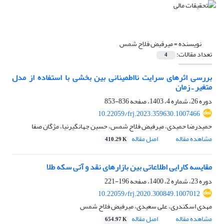
نویسنده =
میرفیض فلاح شمس
تعداد مقالات:
4
بررسی اثرهای سرایت نااطمینانی بین بخشی با استفاده از مدل
متغیر ـ زمان
دوره 26، شماره 4، 1403، صفحه
836-853
10.22059/frj.2023.359630.1007466
حمیدرضا حمیدی، میرفیض فلاح شمس، حسین جهانگیرنیا، مژگان صفا
مشاهده مقاله
اصل مقاله
410.29 K
مقایسه کارایی اطلاعاتی بین بازارهای نقد و آتی سکه طلا
دوره 23، شماره 2، 1400، صفحه
196-221
10.22059/frj.2020.300849.1007012
مهدی اسکندری، علی سعیدی، میرفیض فلاح شمس
مشاهده مقاله
اصل مقاله
654.97 K