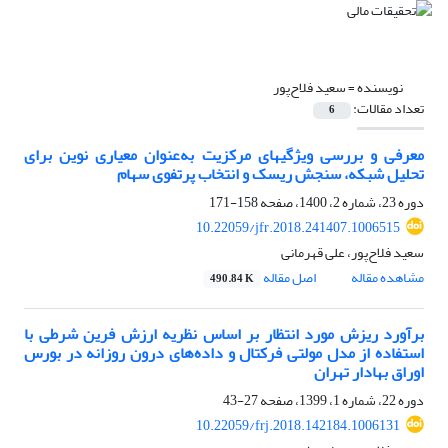
نویسنده =
سعید فلاح‌پور
تعداد مقالات:
6
معرفی و بررسی ویژگی‎های مرکزیت به‌عنوان معیاری نوین برای
تحلیل شبکه، سنجش ریسک و انتخاب پرتفوی سهام
دوره 23، شماره 2، 1400، صفحه
158-171
10.22059/jfr.2018.241407.1006515
سعید فلاح‌پور، علی قهرمانی
مشاهده مقاله
اصل مقاله
490.84 K
برآورد ریزش مورد انتظار بر اساس نظریه ارزش فرین شرطی با
استفاده از مدل مولتی ‌فرکتال و داده‌های درون ‌روزانه در بورس
اوراق بهادار تهران
دوره 22، شماره 1، 1399، صفحه
27-43
10.22059/frj.2018.142184.1006131