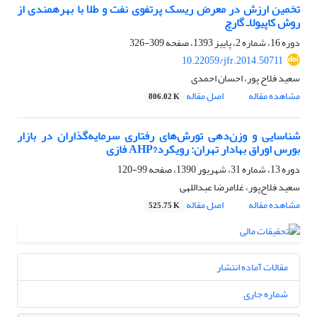
تخمین ارزش در معرض ریسک پرتفوی نفت و طلا با بهره‎مندی از
روش کاپیولا‌ـ گارچ
دوره 16، شماره 2، پاییز 1393، صفحه
309-326
10.22059/jfr.2014.50711
سعید فلاح پور، احسان احمدی
مشاهده مقاله
اصل مقاله
806.02 K
شناسایی و وزن‌دهی تورش‌های رفتاری سرمایه‌گذاران در بازار
بورس اوراق بهادار تهران: رویکرد?AHP فازی
دوره 13، شماره 31، شهریور 1390، صفحه
99-120
سعید فلاح‌پور، غلامرضا عبداللهی
مشاهده مقاله
اصل مقاله
525.75 K
مقالات آماده انتشار
شماره جاری