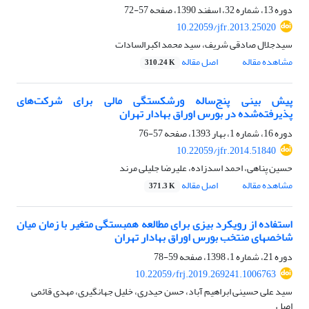
دوره 13، شماره 32، اسفند 1390، صفحه
57-72
10.22059/jfr.2013.25020
سیدجلال صادقی شریف، سید محمد اکبرالسادات
مشاهده مقاله
اصل مقاله
310.24 K
پیش ‏بینی پنج‌ساله ورشکستگی مالی برای شرکت‌های
پذیرفته‌شده در بورس اوراق بهادار تهران
دوره 16، شماره 1، بهار 1393، صفحه
57-76
10.22059/jfr.2014.51840
حسین پناهی، احمد اسدزاده، علیرضا جلیلی مرند
مشاهده مقاله
اصل مقاله
371.3 K
استفاده از رویکرد بیزی برای مطالعه همبستگی متغیر با زمان میان
شاخص‎های منتخب بورس اوراق بهادار تهران
دوره 21، شماره 1، 1398، صفحه
59-78
10.22059/frj.2019.269241.1006763
سید علی حسینی ابراهیم آباد، حسن حیدری، خلیل جهانگیری، مهدی قائمی
اصل