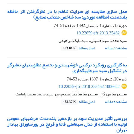
مدل سازی مقایسه ای سرایت تلاطم با در نظرگرفتن اثر حافظه
بلندمدت (مطالعه موردی: سه شاخص منتخب صنایع)
دوره 15، شماره 1، تابستان 1392، صفحه
51-74
10.22059/jfr.2013.35432
سید محمد سیدحسینی، سید بابک ابراهیمی
مشاهده مقاله
اصل مقاله
803.01 K
به ‎کارگیری رویکرد ترکیبی خوشه‎بندی و تجمیع مطلوبیت‎های تمایزگر
در تشکیل سبد سرمایه‎گذاری
دوره 20، شماره 1، 1397، صفحه
53-74
10.22059/jfr.2018.253452.1006622
محمدرضا مهرگان، محمدرضا صادقی مقدم، میر سید محمد محسن امامت
مشاهده مقاله
اصل مقاله
453.37 K
بررسی تأثیر مدیریت سود بر بازدهی بلندمدت عرضههای عمومی
اولیه با استفاده از مدل سهعاملی فاما و فرنچ در بورساوراق بهادار
تهران