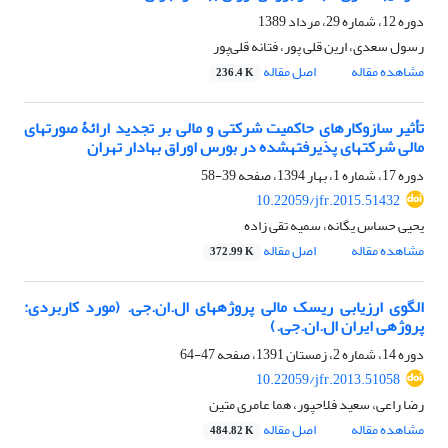
دوره 12، شماره 29، مرداد 1389
رسول سعدی، ارین قلی پور، فتانه قلی‌پور
مشاهده مقاله
اصل مقاله
236.4 K
تأثیر سازوکارهای حاکمیت شرکتی و مالی بر تجدید ارائۀ صورت‎های
مالی شرکت‎های پذیرفته‎شده در بورس اوراق بهادار تهران
دوره 17، شماره 1، بهار 1394، صفحه
39-58
10.22059/jfr.2015.51432
یحیی حساس یگانه، سمیه تقی زاده
مشاهده مقاله
اصل مقاله
372.99 K
الگوی ارزیابی ریسک مالی پروژه‎های ال.ان.جی. (مورد کاربردی:
پروژه‎ی ایران ال.ان.جی.)
دوره 14، شماره 2، زمستان 1391، صفحه
47-64
10.22059/jfr.2013.51058
رضا راعی، سعید فلاح‎پور، هما عامری متین
مشاهده مقاله
اصل مقاله
484.82 K