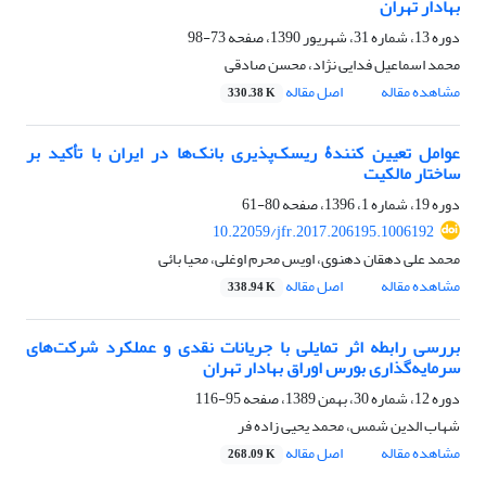
بهادار تهران
دوره 13، شماره 31، شهریور 1390، صفحه
73-98
محمد اسماعیل فدایی نژاد، محسن صادقی
مشاهده مقاله
اصل مقاله
330.38 K
عوامل تعیین کنندۀ ریسک‌پذیری بانک‌ها در ایران با تأکید بر
ساختار مالکیت
دوره 19، شماره 1، 1396، صفحه
80-61
10.22059/jfr.2017.206195.1006192
محمد علی دهقان دهنوی، اویس محرم اوغلی، محیا بائی
مشاهده مقاله
اصل مقاله
338.94 K
بررسی رابطه اثر تمایلی با جریانات نقدی و عملکرد شرکت‌های
سرمایه‌گذاری بورس اوراق بهادار تهران
دوره 12، شماره 30، بهمن 1389، صفحه
95-116
شهاب الدین شمس، محمد یحیی زاده فر
مشاهده مقاله
اصل مقاله
268.09 K