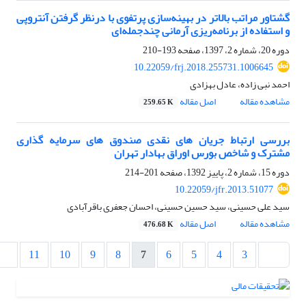
گشتاور مراتب بالاتر در بهینه‌سازی پرتفوی با درنظر گرفتن آنتروپی
و استفاده از برنامه‌ریزی آرمانی چندجمله‌ای
دوره 20، شماره 2، 1397، صفحه
193-210
10.22059/frj.2018.255731.1006645
احمد نبی زاده، عادل بهزادی
مشاهده مقاله
اصل مقاله
259.65 K
بررسی ارتباط جریان های نقدی صندوق های سرمایه گذاری
مشترک و شاخص بورس اوراق بهادار تهران
دوره 15، شماره 2، پاییز 1392، صفحه
201-214
10.22059/jfr.2013.51077
سید علی حسینی، سید حسین حسینی، احسان جعفری باقرآبادی
مشاهده مقاله
اصل مقاله
476.68 K
11
10
9
8
7
6
5
4
3