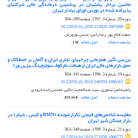
ماشین بردار پشتیبان در پیش‎بینی درماندگی مالی شرکت‎های
پذیرفته شده در بورس اوراق بهادار تهران
دوره 20، شماره 3، 1397، صفحه
289-304
10.22059/frj.2018.113928.1005868
سعید فلاح پور، رضا راعی، عیسی نوروزیان
مشاهده مقاله
اصل مقاله
1 M
بررسی تأثیر همزمانی چرخه‎های تجاری ایران و آلمان بر اصطکاک و
عمق بازارهای مالی ایران (رهیافت مارکوف سوئیچینگ بیزین ور)
دوره 19، شماره 3، 1396، صفحه
341-364
10.22059/jfr.2018.246959.1006561
راضیه امیر تیموری، سید عبدالمجید جلایی، محسن زاینده رودی
مشاهده مقاله
اصل مقاله
819.34 K
مقایسه شاخص‌های قیمتی تکرارشونده (BMN و کیس ـ شیلر) در
بازار مسکن شهر تهران
دوره 21، شماره 3، 1398، صفحه
348-363
10.22059/frj.2019.271058.1006775