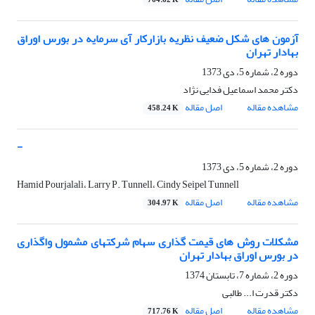
764.62 K
آزمون های شکل ضعیف نظریه بازارکار آی سرمایه در بورس اوراق
بهادار تهران
دوره 2، شماره 5، دی 1373
دکتر محمد اسماعیل فدایی نژاد
مشاهده مقاله
اصل مقاله
458.24 K
-
دوره 2، شماره 5، دی 1373
Hamid Pourjalali، Larry P. Tunnell، Cindy Seipel Tunnell
مشاهده مقاله
اصل مقاله
304.97 K
مشکلات روش های قیمت گذاری سهام شرکتهای مشمول واگذاری
در بورس اوراق بهادار تهران
دوره 2، شماره 7، تابستان 1374
دکتر قدرت ا... طالبی
مشاهده مقاله
اصل مقاله
717.76 K