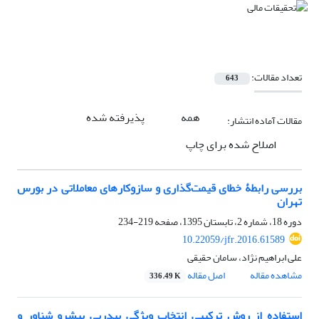
تعداد مقالات:
643
همه
پذیرفته شده
مقالات آماده انتشار:
اصلاح شده برای چاپ
بررسی رابطۀ خطای قیمت‌گذاری و سازوکارهای معاملاتی در بورس
تهران
دوره 18، شماره 2، تابستان 1395، صفحه
219-234
10.22059/jfr.2016.61589
علی ابراهیم نژاد، سامان حقیقی
مشاهده مقاله
اصل مقاله
336.49 K
استفاده از روش ترکیبی انتخاب ویژگی پی‎درپی پیشرو شناور و