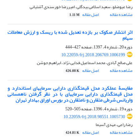
رضا عیوضلو، سعید اسلامی بیدگلی، امیررضا خورسندی آشتیانی
مشاهده مقاله
اصل مقاله
1.11 M
اثر انتشار صکوک بر بازده تعدیل شده با ریسک و ارزش معاملات
سهام
دوره 20، شماره 4، 1397، صفحه
427-444
10.22059/frj.2018.206769.1006199
علی صالح آبادی، محمد اسماعیل فدایی نژاد، ابراهیم جوشن
مشاهده مقاله
اصل مقاله
426.08 K
مقایسۀ عملکرد مدل قیمت‎گذاری دارایی سرمایه‎ای استاندارد و
مدل قیمت‎گذاری دارایی سرمایه‎ای با در نظر گرفتن ناهمسانی
واریانس شرطی متقارن و نامتقارن در بورس اوراق بهادار تهران
دوره 19، شماره 4، 1396، صفحه
505-520
10.22059/frj.2018.98551.1005730
رضا راعی، مهدی آسیما
مشاهده مقاله
اصل مقاله
424.81 K