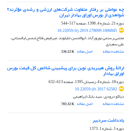
چه عواملی بر رفتار متفاوت شرکت‌های ارزشی و رشدی مؤثرند؟
شواهدی از بورس اوراق بهادار تهران
دوره 21، شماره 4، 1398، صفحه
517-544
10.22059/frj.2019.278099.1006845
مجتبی رستمی نوروزآباد، ابوالحسن جلیلوند، میرفیض فلاح‌‏شمس لیالستانی،
علی سعیدی
مشاهده مقاله
اصل مقاله
536.22 K
ارائۀ روش هیبریدی نوین برای پیش‎بینی شاخص کل قیمت بورس
اوراق بهادار
دوره 18، شماره 4، زمستان 1395، صفحه
613-632
10.22059/jfr.2017.62582
دیاکو درودی، سید بابک ابراهیمی
مشاهده مقاله
اصل مقاله
783.32 K
یادداشت سردبیر
دوره 1، شماره 1، 1373