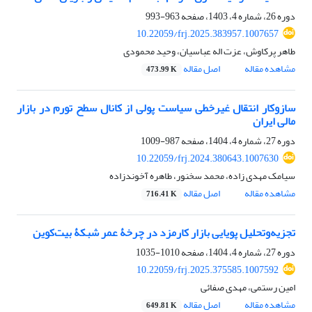
دوره 26، شماره 4، 1403، صفحه
963-993
10.22059/frj.2025.383957.1007657
طاهر پرکاوش، عزت اله عباسیان، وحید محمودی
مشاهده مقاله
اصل مقاله
473.99 K
سازوکار انتقال غیرخطی سیاست پولی از کانال سطح تورم در بازار
مالی ایران
دوره 27، شماره 4، 1404، صفحه
987-1009
10.22059/frj.2024.380643.1007630
سیامک مهدی زاده، محمد سخنور، طاهره آخوندزاده
مشاهده مقاله
اصل مقاله
716.41 K
تجزیه‌‌و‌تحلیل پویایی بازار کارمزد در چرخۀ عمر شبکۀ بیت‌‌کوین
دوره 27، شماره 4، 1404، صفحه
1010-1035
10.22059/frj.2025.375585.1007592
امین رستمی، مهدی صفائی
مشاهده مقاله
اصل مقاله
649.81 K