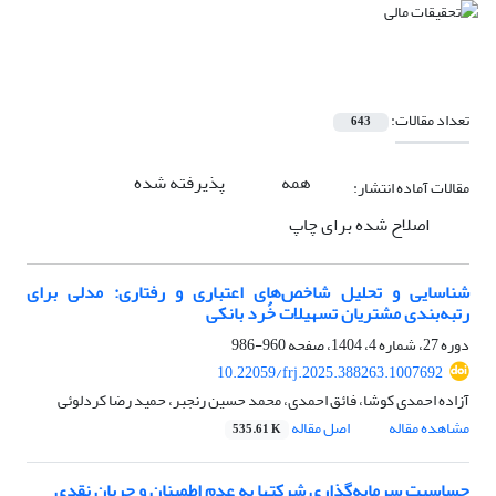
تعداد مقالات:
643
همه
پذیرفته شده
مقالات آماده انتشار:
اصلاح شده برای چاپ
شناسایی و تحلیل شاخص‌های اعتباری و رفتاری: مدلی برای
رتبه‌بندی مشتریان تسهیلات خُرد بانکی
دوره 27، شماره 4، 1404، صفحه
960-986
10.22059/frj.2025.388263.1007692
آزاده احمدی کوشا، فائق احمدی، محمد حسین رنجبر، حمید رضا کردلوئی
مشاهده مقاله
اصل مقاله
535.61 K
حساسیت سرمایه‌گذاری شرکت‏ها به عدم ‏اطمینان و جریان نقدی