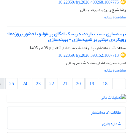
10.22059/frj.2026.400268.1007775
رضا شیخ رابری، علیرضا بابائی
مشاهده مقاله
بهینه‌سازی نسبت بازده به ریسک امگای پرتفولیو با حضور پروژه‌ها:
رویکردی مبتنی بر شبیه‌سازی - بهینه‌سازی
مقالات آماده انتشار، پذیرفته شده، انتشار آنلاین از
08 تیر 1405
10.22059/frj.2026.390152.1007713
امیرحسین خیاطیان، مجید شخصی نیائی
مشاهده مقاله
6
25
24
23
22
21
20
19
18
مقالات آماده انتشار
شماره جاری