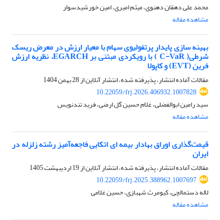
محمد علی دهقان دهنوی، میثم امیری، امین خورشیدسوار
مشاهده مقاله
بهینه‏ سازی پایدار پرتفولیوی سهام با معیار ارزش در معرض ریسک
شرطی( C-VaR ) با رویکردی مبتنی بر EGARCH، نظریه ارزش
فرین (EVT) و کاپولا
مقالات آماده انتشار، پذیرفته شده، انتشار آنلاین از
28 بهمن 1404
10.22059/frj.2026.406932.1007828
سید رامین ابوالفضلی، غلام حسین گل ارضی، فرید تندنویس
مشاهده مقاله
قیمت‌گذاری اوراق بهادار بیمه ای اتکایی فاجعه‌آمیز رشته زلزله در
ایران
مقالات آماده انتشار، پذیرفته شده، انتشار آنلاین از
19 اردیبهشت 1405
10.22059/frj.2025.388962.1007697
لاله دستمالچی، کیومرث شهبازی، حسین غلامی
مشاهده مقاله