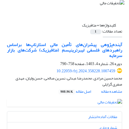
کلیدواژه‌ها =
متافیزیک
تعداد مقالات:
1
آینده‌پژوهی پیشران‌های تأمین مالی استارتاپ‌ها براساس
راهبردهای فلسفی لیبرترینیسم (متافیزیک) شرکت‌های بازار
سرمایه
دوره 26، شماره 4، 1403، صفحه
758-790
10.22059/frj.2024.358228.1007459
محمدحسین مرادی، محمدرضا عبدلی، نسرین صالحی، حسن ولیان، مهدی
صفری گرایلی
مشاهده مقاله
اصل مقاله
908.96 K
مقالات آماده انتشار
شماره جاری