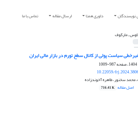
 نویسندگان
داوری همتا
ارسال مقاله
تماس با ما
اوس ـ مارکوف
غیرخطی سیاست پولی از کانال سطح تورم در بازار مالی ایران
987-1009
10.22059/frj.2024.380
 محمد سخنور، طاهره آخوندزاده
اصل مقاله
716.41 K