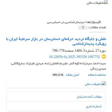
کلیدواژه‌ها =
پدیدارشناسی در حسابرسی
تعداد مقالات:
1
نقش و جایگاه تردید حرفه‌‌ای حسابرسان در بازار سرمایۀ ایران با
رویکرد پدیدارشناسی
دوره 27، شماره 3، 1404، صفحه
778-798
10.22059/frj.2025.395539.1007752
سید احمد سیدزاده کوه کمر، علیرضا فضل زاده، مهدی علینژاد ساروکلائی،
مهدی زینالی
مشاهده مقاله
اصل مقاله
509.21 K
مقالات آماده انتشار
شماره جاری