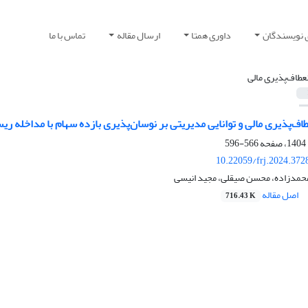
 نویسندگان
داوری همتا
ارسال مقاله
تماس با ما
نعطاف‏‌پذیری مالی
طاف‌پذیری مالی و توانایی مدیریتی بر نوسان‌پذیری بازده سهام با مداخله 
566-596
10.22059/frj.2024.372
محمدزاده، محسن صیقلی، مجید انیسی
اصل مقاله
716.43 K