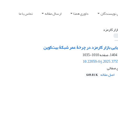
 نویسندگان
داوری همتا
ارسال مقاله
تماس با ما
ازار کارمزد
ویایی بازار کارمزد در چرخۀ عمر شبکۀ بیت‌‌کوین
1010-1035
10.22059/frj.2025.375
 صفائی
اصل مقاله
649.81 K