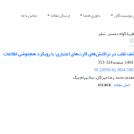
 نویسندگان
داوری همتا
ارسال مقاله
تماس با ما
ظریۀ گواه دمستر ـ شفر
 تقلب در تراکنش‌های کارت‌های اعتباری: با رویکرد هم‌جوشی اطلاعات
324-353
10.22059/frj.2024.338
م، محمد رضا مهرگان، نیلا بهرام بیگ
اصل مقاله
633.86 K