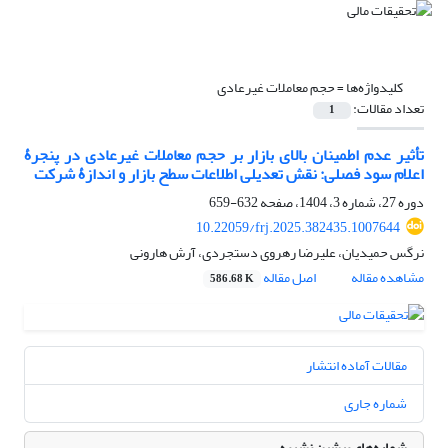
کلیدواژه‌ها =
حجم معاملات غیرعادی
تعداد مقالات:
1
تأثیر عدم اطمینان بالای بازار بر حجم معاملات غیرعادی در پنجرۀ
اعلام سود فصلی: نقش تعدیلی اطلاعات سطح بازار و اندازۀ شرکت
دوره 27، شماره 3، 1404، صفحه
632-659
10.22059/frj.2025.382435.1007644
نرگس حمیدیان، علیرضا رهروی دستجردی، آرش هارونی
مشاهده مقاله
اصل مقاله
586.68 K
مقالات آماده انتشار
شماره جاری
شماره‌های پیشین نشریه