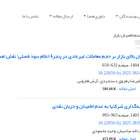
 نویسندگان
داوری همتا
ارسال مقاله
تماس با ما
دم اطمینان بازار
ان بالای بازار بر حجم معاملات غیرعادی در پنجرۀ اعلام سود فصلی: نقش تعد
632-659
10.22059/frj.2025.382
لیرضا رهروی دستجردی، آرش هارونی
اصل مقاله
586.68 K
ذاری شرکت‏ها به عدم ‏اطمینان و جریان نقدی
963-993
10.22059/frj.2025.383
 اله عباسیان، وحید محمودی
اصل مقاله
473.99 K