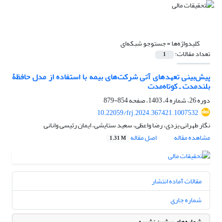
کلیدواژه‌ها =
جست‎وجو شبکه‌ای
تعداد مقالات:
1
پیش‌بینی تعهدهای آتی شرکت‌های بیمه با استفاده از مدل حافظۀ
بلندمدت ـ کوتاه‌مدت
دوره 26، شماره 4، 1403، صفحه
854-879
10.22059/frj.2024.367421.1007532
نگار طهرانی یزدی، رضا واعظی، سعید ستایشی، ایمان رئیسی وانانی
مشاهده مقاله
اصل مقاله
1.31 M
مقالات آماده انتشار
شماره جاری
شماره‌های پیشین نشریه