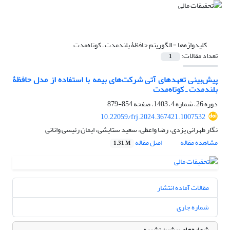
کلیدواژه‌ها =
الگوریتم حافظۀ بلندمدت ـ کوتاه‌مدت
تعداد مقالات:
1
پیش‌بینی تعهدهای آتی شرکت‌های بیمه با استفاده از مدل حافظۀ
بلندمدت ـ کوتاه‌مدت
دوره 26، شماره 4، 1403، صفحه
854-879
10.22059/frj.2024.367421.1007532
نگار طهرانی یزدی، رضا واعظی، سعید ستایشی، ایمان رئیسی وانانی
مشاهده مقاله
اصل مقاله
1.31 M
مقالات آماده انتشار
شماره جاری
شماره‌های پیشین نشریه