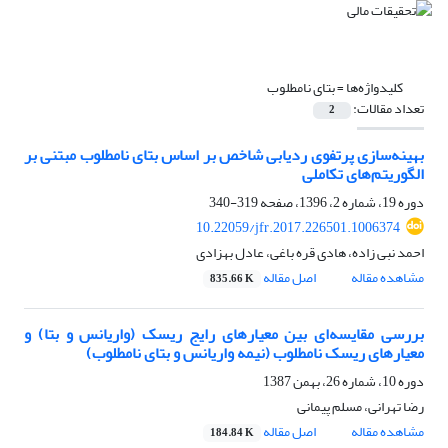
کلیدواژه‌ها =
بتای نامطلوب
تعداد مقالات:
2
بهینه‌سازی پرتفوی ردیابی شاخص بر اساس بتای نامطلوب مبتنی بر
الگوریتم‌های تکاملی
دوره 19، شماره 2، 1396، صفحه
319-340
10.22059/jfr.2017.226501.1006374
احمد نبی زاده، هادی قره باغی، عادل بهزادی
مشاهده مقاله
اصل مقاله
835.66 K
بررسی مقایسه‌ای بین معیارهای رایج ریسک (واریانس و بتا) و
معیارهای ریسک نامطلوب (نیمه واریانس و بتای نامطلوب)
دوره 10، شماره 26، بهمن 1387
رضا تهرانی، مسلم پیمانی
مشاهده مقاله
اصل مقاله
184.84 K