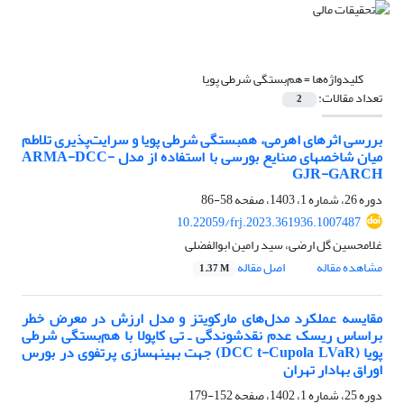
کلیدواژه‌ها =
هم‌بستگی شرطی پویا
تعداد مقالات:
2
بررسی اثرهای اهرمی، هم‏بستگی شرطی پویا و سرایت‌پذیری تلاطم
میان شاخص‏های صنایع بورسی با استفاده از مدل ARMA-DCC-
GJR-GARCH
دوره 26، شماره 1، 1403، صفحه
58-86
10.22059/frj.2023.361936.1007487
غلامحسین گل ارضی، سید رامین ابوالفضلی
مشاهده مقاله
اصل مقاله
1.37 M
مقایسه عملکرد مدل‌های مارکویتز و مدل ارزش در معرض خطر
براساس ریسک عدم نقدشوندگی ـ تی کاپولا با هم‌بستگی شرطی
پویا (DCC t-Cupola LVaR) جهت بهینه‏سازی پرتفوی در بورس
اوراق بهادار تهران
دوره 25، شماره 1، 1402، صفحه
152-179