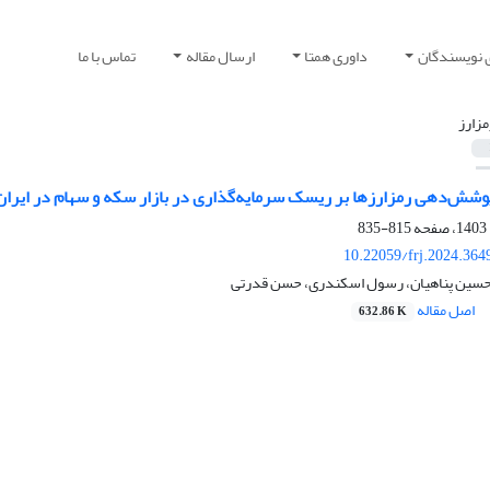
 نویسندگان
داوری همتا
ارسال مقاله
تماس با ما
مزارز
وشش‌دهی رمزارزها بر ریسک سرمایه‌گذاری در بازار سکه و سهام در ایران
815-835
10.22059/frj.2024.364
حسین پناهیان، رسول اسکندری، حسن قدرتی
اصل مقاله
632.86 K