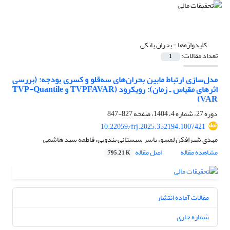
کلیدواژه‌ها =
بحران بانکی
تعداد مقالات:
1
مدل‌‌سازی ارتباط مابین بحران‌‌های سه‌‏قلو و کسری بودجه: (بررسی
اثرهای مقیاس ـ زمان): رویکرود (TVPFAVAR ‌و TVP-Quantile
VAR)
دوره 27، شماره 4، 1404، صفحه
827-847
10.22059/frj.2025.352194.1007421
مهدی شیرافکن لمسو، یاسر سیستانی بندویی، فاطمه سید هاشمی
مشاهده مقاله
اصل مقاله
795.21 K
مقالات آماده انتشار
شماره جاری