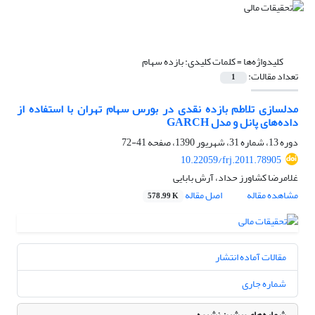
کلیدواژه‌ها =
کلمات کلیدی: بازده سهام
تعداد مقالات:
1
مدل‎سازی تلاطم بازده نقدی در بورس سهام تهران با استفاده از
داده‌های پانل و مدل GARCH
دوره 13، شماره 31، شهریور 1390، صفحه
41-72
10.22059/frj.2011.78905
غلامرضا کشاورز حداد، آرش بابایی
مشاهده مقاله
اصل مقاله
578.99 K
مقالات آماده انتشار
شماره جاری
شماره‌های پیشین نشریه