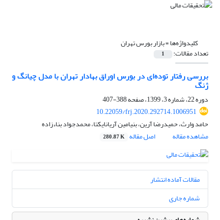
کلیدواژه‌ها =
بازار بورس تهران
تعداد مقالات:
1
بررسی رفتار توده‌ای در بورس اوراق بهادار تهران با مدل چیانگ و
ژنگ
دوره 22، شماره 3، 1399، صفحه
388-407
10.22059/frj.2020.292714.1006951
حامد وارث، حمیدرضا آرین، بنیامین آریانایکتا، محمدجواد بناءزاده
مشاهده مقاله
اصل مقاله
280.87 K
مقالات آماده انتشار
شماره جاری
شماره‌های پیشین نشریه