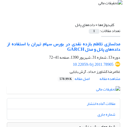
کلیدواژه‌ها =
داده‌های پانل
تعداد مقالات:
1
مدل‎سازی تلاطم بازده نقدی در بورس سهام تهران با استفاده از
داده‌های پانل و مدل GARCH
دوره 13، شماره 31، شهریور 1390، صفحه
41-72
10.22059/frj.2011.78905
غلامرضا کشاورز حداد، آرش بابایی
مشاهده مقاله
اصل مقاله
578.99 K
مقالات آماده انتشار
شماره جاری
شماره‌های پیشین نشریه