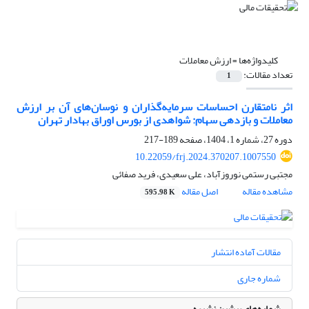
کلیدواژه‌ها =
ارزش معاملات
تعداد مقالات:
1
اثر نامتقارن احساسات سرمایه‌گذاران و نوسان‌های آن بر ارزش
معاملات و بازدهی سهام: شواهدی از بورس اوراق بهادار تهران
دوره 27، شماره 1، 1404، صفحه
189-217
10.22059/frj.2024.370207.1007550
مجتبی رستمی نوروزآباد، علی سعیدی، فرید صفائی
مشاهده مقاله
اصل مقاله
595.98 K
مقالات آماده انتشار
شماره جاری
شماره‌های پیشین نشریه