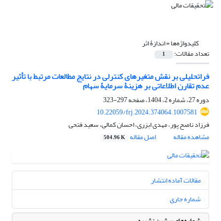
کلیدواژه‌ها =
اندازۀ اثر
تعداد مقالات:
1
فراتحلیلی بر نقش متغیرهای کنترلی در نتایج مطالعات مرتبط با تأثیر
عدم تقارن اطلاعاتی بر هزینۀ سرمایۀ سهام
دوره 27، شماره 2، 1404، صفحه
297-323
10.22059/frj.2024.374064.1007581
فرزاد ناصح پور، مهدی ابزری، احسان کمالی، سعید فتحی
مشاهده مقاله
اصل مقاله
504.96 K
مقالات آماده انتشار
شماره جاری
شماره‌های پیشین نشریه