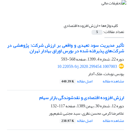
کلیدواژه‌ها =
ارزش افزوده اقتصادی
تعداد مقالات:
5
تأثیر مدیریت سود تعهدی و واقعی بر ارزش شرکت: پژوهشی در
شرکت‌های پذیرفته ‌شده در بورس اوراق بهادار تهران
دوره 22، شماره 4، 1399، صفحه
568-593
10.22059/frj.2020.299454.1007003
یونس نوبخت، ملک آجار
مشاهده مقاله
اصل مقاله
440.39 K
ارزش افزوده اقتصادی و نقدشوندگی بازار سهام
دوره 12، شماره 30، بهمن 1389، صفحه
117-132
غلامرضا کرمی، محسن نظری، سید مجتبی شفیع‎پور
مشاهده مقاله
اصل مقاله
238.97 K