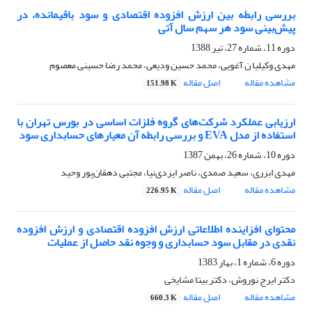
بررسی رابطه بین ارزش افزوده اقتصادی و سود باقیمانده، در
پیش‌بینی سود هر سهم سال آتی
دوره 11، شماره 27، تیر 1388
مهدی وکیلیا ن آغویی، محمد حسین ودیعی، محمد رضا حسینی معصوم
مشاهده مقاله
اصل مقاله
151.98 K
ارزیابی عملکرد شرکت‌های گروه فلزات اساسی در بورس تهران با
استفاده از مدل EVA و بررسی رابطه آن معیارهای حسابداری سود
دوره 10، شماره 26، بهمن 1387
مهدی ابزری، سعید صمدی، ناصر ایزدی‌نیا، مجتبی دهقان‌پور وحید
مشاهده مقاله
اصل مقاله
226.95 K
محتوای افزاینده اطلاعاتی ارزش افزوده اقتصادی و ارزش افزوده
نقدی در مقابل سود حسابداری و وجوه نقد حاصل از عملیات
دوره 6، شماره 1، بهار 1383
دکتر ایرج نوروش، دکتر بیتا مشایخی
مشاهده مقاله
اصل مقاله
660.3 K