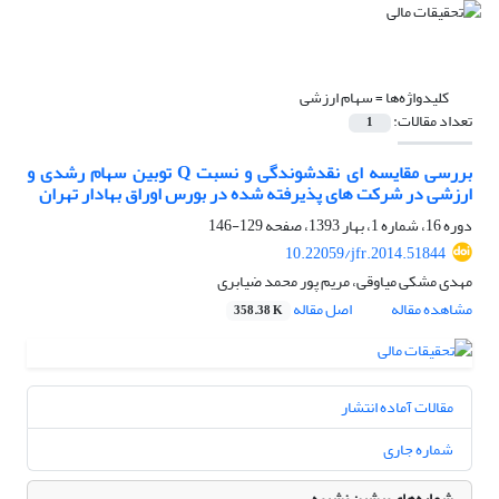
کلیدواژه‌ها =
سهام ارزشی‏
تعداد مقالات:
1
بررسی مقایسه‏ ای نقد‏شوندگی و نسبت Q توبین سهام رشدی و
ارزشی در شرکت‏ های پذیرفته ‏شده در بورس اوراق بهادار تهران
دوره 16، شماره 1، بهار 1393، صفحه
129-146
10.22059/jfr.2014.51844
مهدی مشکی میاوقی، مریم پور محمد ضیابری
مشاهده مقاله
اصل مقاله
358.38 K
مقالات آماده انتشار
شماره جاری
شماره‌های پیشین نشریه