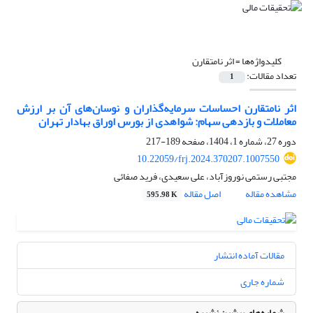
کلیدواژه‌ها =
اثر نامتقارن
تعداد مقالات:
1
اثر نامتقارن احساسات سرمایه‌گذاران و نوسان‌های آن بر ارزش
معاملات و بازدهی سهام: شواهدی از بورس اوراق بهادار تهران
دوره 27، شماره 1، 1404، صفحه
189-217
10.22059/frj.2024.370207.1007550
مجتبی رستمی نوروزآباد، علی سعیدی، فرید صفائی
مشاهده مقاله
اصل مقاله
595.98 K
مقالات آماده انتشار
شماره جاری
شماره‌های پیشین نشریه