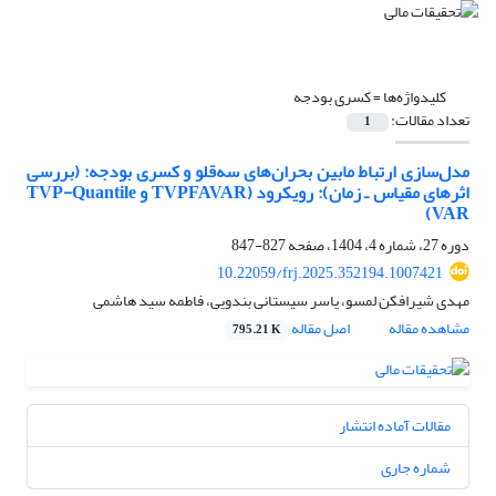
کلیدواژه‌ها =
کسری بودجه
تعداد مقالات:
1
مدل‌‌سازی ارتباط مابین بحران‌‌های سه‌‏قلو و کسری بودجه: (بررسی
اثرهای مقیاس ـ زمان): رویکرود (TVPFAVAR ‌و TVP-Quantile
VAR)
دوره 27، شماره 4، 1404، صفحه
827-847
10.22059/frj.2025.352194.1007421
مهدی شیرافکن لمسو، یاسر سیستانی بندویی، فاطمه سید هاشمی
مشاهده مقاله
اصل مقاله
795.21 K
مقالات آماده انتشار
شماره جاری