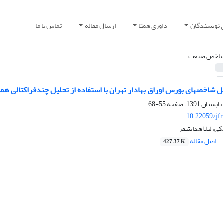
 نویسندگان
داوری همتا
ارسال مقاله
تماس با ما
اخص صنعت
اکتالی همبستگی‎های بدون روند شده (MF-DXA)
55-68
10.22059/jf
، لیلا هدایتی‎فر
اصل مقاله
427.37 K