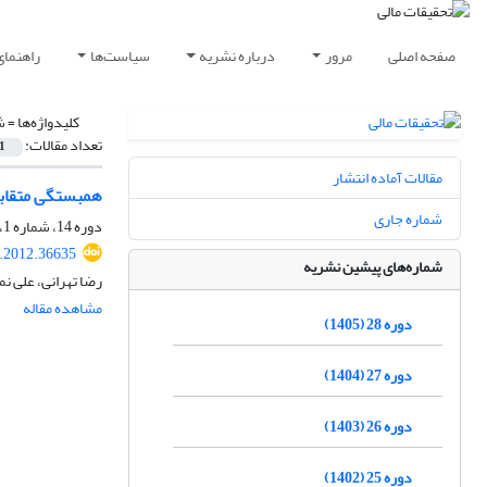
صفحه اصلی
مرور
درباره نشریه
سیاست‌ها
راهنمای
کلیدواژه‌ها =
ش
تعداد مقالات:
1
مقالات آماده انتشار
همبستگی متقابل شاخص‎های بورس اوراق بهادار تهران با استفاده از تحلیل چندفر
شماره جاری
دوره 14، شماره 1، تابستان 1391، صفحه
r.2012.36635
شماره‌های پیشین نشریه
رضا تهرانی، علی نمکی
مشاهده مقاله
دوره 28 (1405)
دوره 27 (1404)
دوره 26 (1403)
دوره 25 (1402)