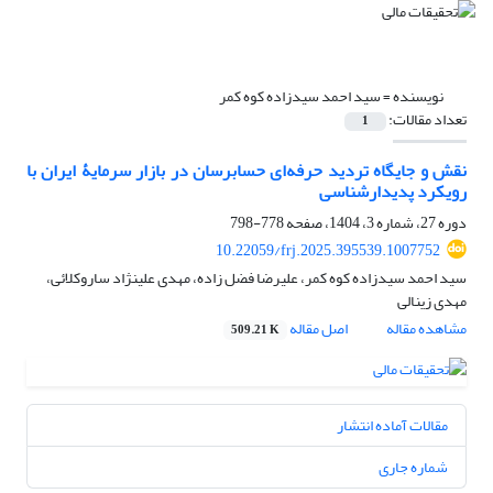
نویسنده =
سید احمد سیدزاده کوه کمر
تعداد مقالات:
1
نقش و جایگاه تردید حرفه‌‌ای حسابرسان در بازار سرمایۀ ایران با
رویکرد پدیدارشناسی
دوره 27، شماره 3، 1404، صفحه
778-798
10.22059/frj.2025.395539.1007752
سید احمد سیدزاده کوه کمر، علیرضا فضل زاده، مهدی علینژاد ساروکلائی،
مهدی زینالی
مشاهده مقاله
اصل مقاله
509.21 K
مقالات آماده انتشار
شماره جاری