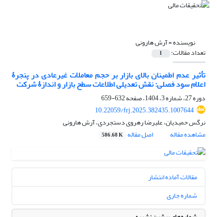
نویسنده =
آرش هارونی
تعداد مقالات:
1
تأثیر عدم اطمینان بالای بازار بر حجم معاملات غیرعادی در پنجرۀ
اعلام سود فصلی: نقش تعدیلی اطلاعات سطح بازار و اندازۀ شرکت
دوره 27، شماره 3، 1404، صفحه
632-659
10.22059/frj.2025.382435.1007644
نرگس حمیدیان، علیرضا رهروی دستجردی، آرش هارونی
مشاهده مقاله
اصل مقاله
586.68 K
مقالات آماده انتشار
شماره جاری
شماره‌های پیشین نشریه