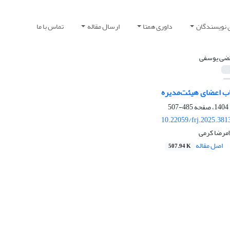
 نویسندگان
داوری همتا
ارسال مقاله
تماس با ما
ضی یوسفی
ب اعضای هیئت‌مدیره
485-507
10.22059/frj.2025.381
مرضا کرمی
اصل مقاله
507.94 K