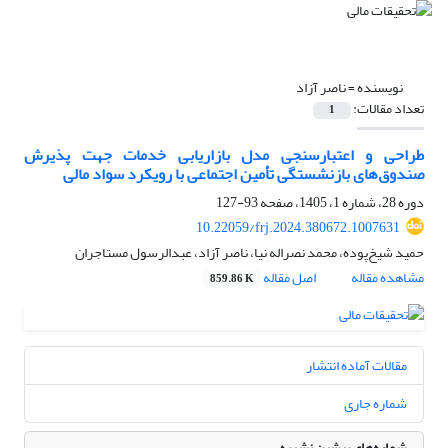
نویسنده =
ناصر آزاد
تعداد مقالات:
1
طراحی و اعتبارسنجی مدل بازاریابی خدمات جهت پذیرش
صندوق‌‌های بازنشستگی تأمین اجتماعی با رویکرد سواد مالی
دوره 28، شماره 1، 1405، صفحه
93-127
10.22059/frj.2024.380672.1007631
حمید شیخ‌پوده، محمد نصراله نیا، ناصر آزاد، عبدالرسول مستاجران
مشاهده مقاله
اصل مقاله
859.86 K
مقالات آماده انتشار
شماره جاری
شماره‌های پیشین نشریه