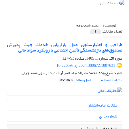
نویسنده =
حمید شیخ‌پوده
تعداد مقالات:
1
طراحی و اعتبارسنجی مدل بازاریابی خدمات جهت پذیرش
صندوق‌‌های بازنشستگی تأمین اجتماعی با رویکرد سواد مالی
دوره 28، شماره 1، 1405، صفحه
93-127
10.22059/frj.2024.380672.1007631
حمید شیخ‌پوده، محمد نصراله نیا، ناصر آزاد، عبدالرسول مستاجران
مشاهده مقاله
اصل مقاله
859.86 K
مقالات آماده انتشار
شماره جاری
شماره‌های پیشین نشریه