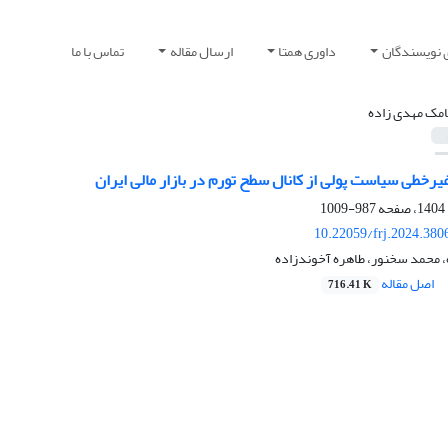
 نویسندگان
داوری همتا
ارسال مقاله
تماس با ما
مک مهدی زاده
غیرخطی سیاست پولی از کانال سطح تورم در بازار مالی ایران
987-1009
10.22059/frj.2024.380
 محمد سخنور، طاهره آخوندزاده
اصل مقاله
716.41 K