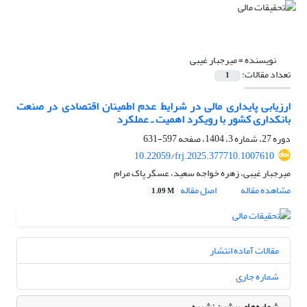
نویسنده =
میرجبار غیبی
تعداد مقالات:
1
ارزیابی پایداری مالی در شرایط عدم اطمینان اقتصادی در صنعت
بانکداری کشور با رویکرد اهمیت ـ عملکرد
دوره 27، شماره 3، 1404، صفحه
597-631
10.22059/frj.2025.377710.1007610
میرجبار غیبی، زهره خواجه سعید، عسگر پاک مرام
مشاهده مقاله
اصل مقاله
1.09 M
مقالات آماده انتشار
شماره جاری
شماره‌های پیشین نشریه