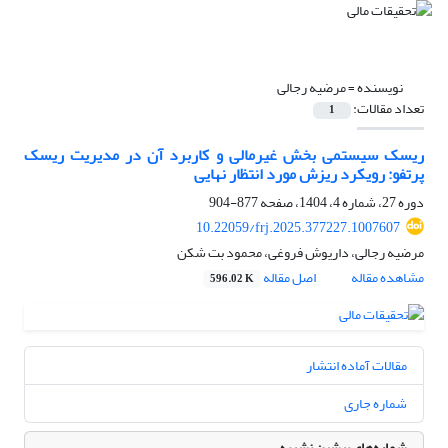
نویسنده =
مرضیه رجالی
تعداد مقالات:
1
ریسک سیستمی بخش غیرمالی و کاربرد آن در مدیریت ریسک
پرتفو: رویکرد ریزش مورد انتظار نهایی
دوره 27، شماره 4، 1404، صفحه
877-904
10.22059/frj.2025.377227.1007607
مرضیه رجالی، داریوش فروغی، محمود بت شکن
مشاهده مقاله
اصل مقاله
596.02 K
مقالات آماده انتشار
شماره جاری
شماره‌های پیشین نشریه